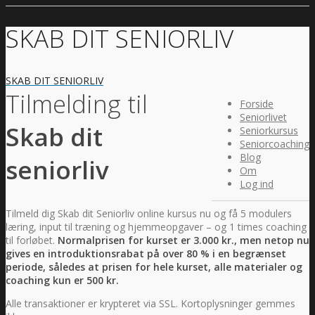
SKAB DIT SENIORLIV
SKAB DIT SENIORLIV
Tilmelding til
Forside
Seniorlivet
Skab dit
Seniorkursus
Seniorcoaching
Blog
seniorliv
Om
Log ind
Tilmeld dig Skab dit Seniorliv online kursus nu og få 5 modulers
læring, input til træning og hjemmeopgaver – og 1 times coaching
til forløbet.
Normalprisen for kurset er 3.000 kr., men netop nu
gives en introduktionsrabat på over 80 % i en begrænset
periode, således at prisen for hele kurset, alle materialer og
coaching kun er 500 kr.
Alle transaktioner er krypteret via SSL. Kortoplysninger gemmes