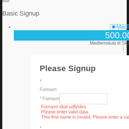
ikke.
Basic Signup
Med
500.0
Medlemskab til Skab
Please Signup
*
Fornavn
* Fornavn
Fornavn skal udfyldes
Please enter valid data.
This first name is invalid. Please enter a val
*