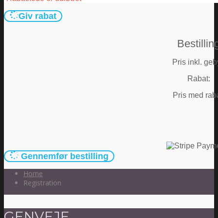
Giv rabat
Bestillin
Pris inkl. geb
Rabat:
Pris med raba
Gennemfør bestilling
Home
Registration
GENVEJE