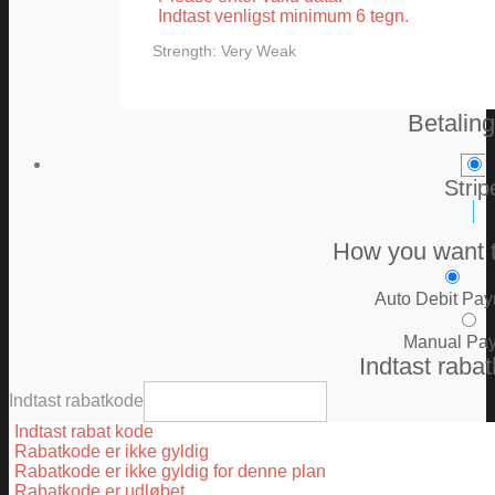
Indtast venligst minimum 6 tegn.
Strength: Very Weak
Betaling
Strip
How you want 
Auto Debit Pa
Manual Pa
Indtast raba
Indtast rabatkode
Indtast rabat kode
Rabatkode er ikke gyldig
Rabatkode er ikke gyldig for denne plan
Rabatkode er udløbet