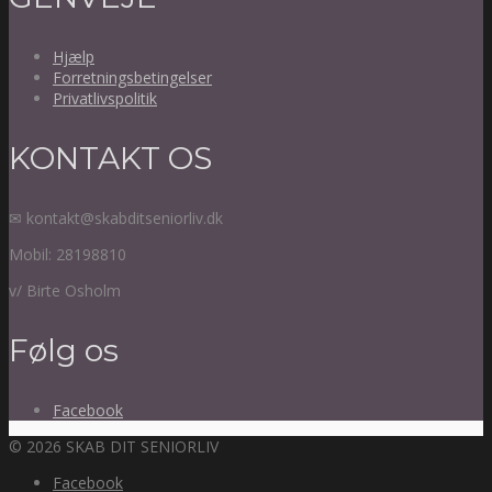
Hjælp
Forretningsbetingelser
Privatlivspolitik
KONTAKT OS
✉ kontakt@skabditseniorliv.dk
Mobil: 28198810
v/ Birte Osholm
Følg os
Facebook
© 2026 SKAB DIT SENIORLIV
Facebook