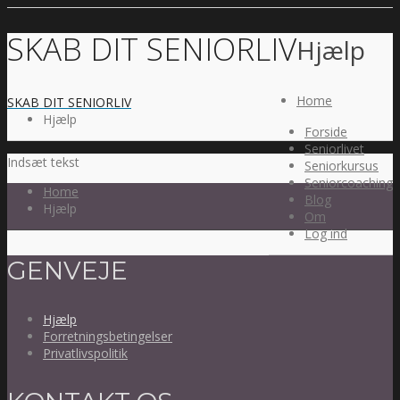
SKAB DIT SENIORLIV
Hjælp
Home
SKAB DIT SENIORLIV
Hjælp
Forside
Seniorlivet
Indsæt tekst
Seniorkursus
Seniorcoaching
Home
Blog
Hjælp
Om
Log ind
GENVEJE
Hjælp
Forretningsbetingelser
Privatlivspolitik