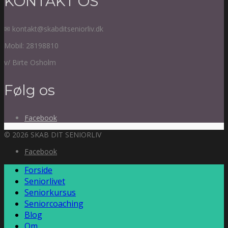
KONTAKT OS
✉ kontakt@skabditseniorliv.dk
Mobil: 28198810
v/ Birte Osholm
Følg os
Facebook
© 2026 SKAB DIT SENIORLIV
Facebook
Forside
Seniorlivet
Seniorkursus
Seniorcoaching
Blog
Om