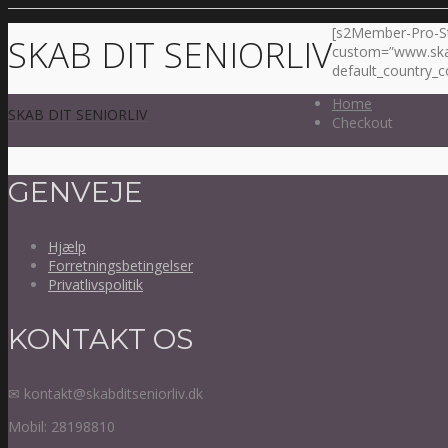
[s2Member-Pro-Str
SKAB DIT SENIORLIV
custom=”www.skabd
default_country_c
Home
SKAB DIT SENIORLIV
Checkout
GENVEJE
Hjælp
Forretningsbetingelser
Privatlivspolitik
KONTAKT OS
✉ kontakt@skabditseniorliv.dk
Mobil: 28198810