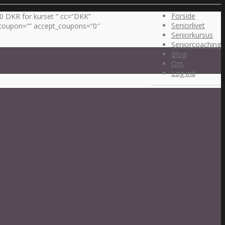
Forside
00 DKR for kurset ” cc=”DKK”
Seniorlivet
” coupon=”” accept_coupons=”0″
Seniorkursus
Seniorcoaching
Blog
Om
Log ind