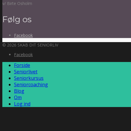
v/ Birte Osholm
Følg os
Facebook
© 2026 SKAB DIT SENIORLIV
Facebook
Forside
Seniorlivet
Seniorkursus
Seniorcoaching
Blog
Om
Log ind