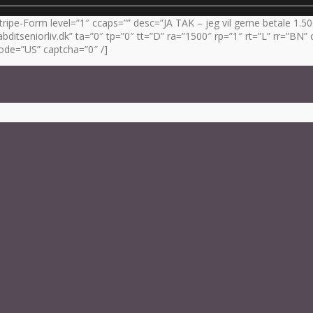
ipe-Form level=”1″ ccaps=”” desc=”JA TAK – jeg vil gerne betale 1.5
itseniorliv.dk” ta=”0″ tp=”0″ tt=”D” ra=”1500″ rp=”1″ rt=”L” rr=”BN
ode=”US” captcha=”0″ /]