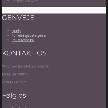
Forgot Password
GENVEJE
Hjælp
Forretningsbetingelser
Privatlivspolitik
KONTAKT OS
✉ kontakt@skabditseniorliv.dk
Mobil: 28198810
v/ Birte Osholm
Følg os