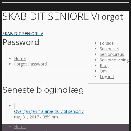
SKAB DIT SENIORLIV
Forgot
SKAB DIT SENIORLIV
Password
Forside
Seniorlivet
Seniorkursus
Home
Seniorcoaching
Forgot Password
Blog
Om
Log ind
Seneste blogindlæg
Overgangen fra arbejdsliv til seniorliv
maj 31, 2017 - 3:59 pm
Home